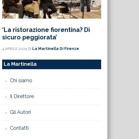
‘La ristorazione fiorentina? Di
sicuro peggiorata’
4 APRILE 2025
DI
La Martinella Di Firenze
La Martinella
Chi siamo
Il Direttore
Gli Autori
Contatti