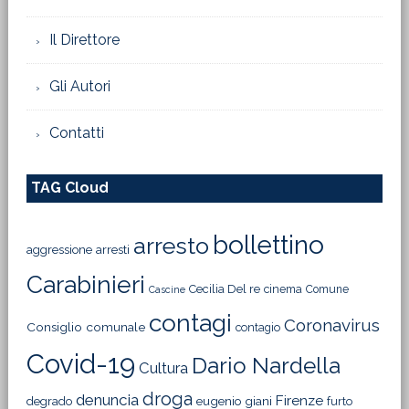
Il Direttore
Gli Autori
Contatti
TAG Cloud
bollettino
arresto
aggressione
arresti
Carabinieri
Cecilia Del re
cinema
Comune
Cascine
contagi
Coronavirus
Consiglio comunale
contagio
Covid-19
Dario Nardella
Cultura
droga
denuncia
Firenze
degrado
eugenio giani
furto