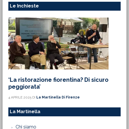
Le Inchieste
‘La ristorazione fiorentina? Di sicuro
peggiorata’
4 APRILE 2025
DI
La Martinella Di Firenze
La Martinella
Chi siamo