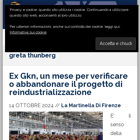
Passa
Passa
Passa
Passa
Privacy e cookie: questo sito utilizza i cookie. Continuando a utilizzare
alla
al
alla
al
questo sito web, acconsenti al loro utilizzo.
navigazione
contenuto
barra
piè
Per ulteriori informazioni, anche sul controllo dei cookie, leggi qui:
primaria
principale
laterale
di
Informativa sui cookie
primaria
pagina
MENU
greta thunberg
Ex Gkn, un mese per verificare
o abbandonare il progetto di
reindustrializzazione
14 OTTOBRE 2024
//
La Martinella Di Firenze
E’ il
senso
della