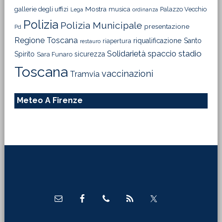
Mostra
gallerie degli uffizi
musica
Palazzo Vecchio
Lega
ordinanza
Polizia
Polizia Municipale
presentazione
Pd
Regione Toscana
riqualificazione
Santo
riapertura
restauro
Solidarietà
stadio
spaccio
Spirito
sicurezza
Sara Funaro
Toscana
vaccinazioni
Tramvia
Meteo A Firenze
Footer