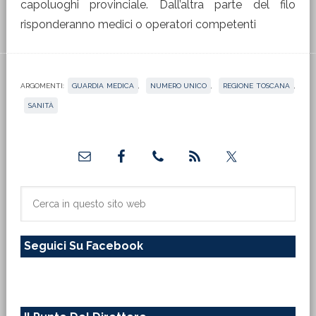
capoluoghi provinciale. Dall’altra parte del filo
risponderanno medici o operatori competenti
ARGOMENTI:
GUARDIA MEDICA
,
NUMERO UNICO
,
REGIONE TOSCANA
,
SANITÀ
Barra
laterale
primaria
Cerca
in
questo
Seguici Su Facebook
sito
web