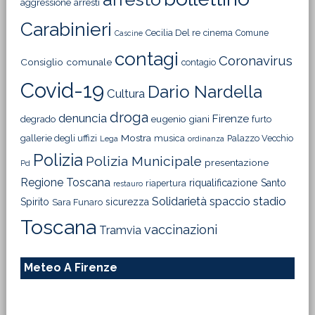
aggressione
arresti
Carabinieri
Cecilia Del re
cinema
Comune
Cascine
contagi
Coronavirus
Consiglio comunale
contagio
Covid-19
Dario Nardella
Cultura
droga
denuncia
Firenze
degrado
eugenio giani
furto
Mostra
gallerie degli uffizi
musica
Palazzo Vecchio
Lega
ordinanza
Polizia
Polizia Municipale
presentazione
Pd
Regione Toscana
riqualificazione
Santo
riapertura
restauro
Solidarietà
stadio
spaccio
Spirito
sicurezza
Sara Funaro
Toscana
vaccinazioni
Tramvia
Meteo A Firenze