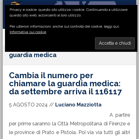
Passa
Passa
Passa
Passa
Privacy e cookie: questo sito utilizza i cookie. Continuando a utilizzare
alla
al
alla
al
questo sito web, acconsenti al loro utilizzo.
navigazione
contenuto
barra
piè
Per ulteriori informazioni, anche sul controllo dei cookie, leggi qui:
primaria
principale
laterale
di
Informativa sui cookie
primaria
pagina
MENU
guardia medica
Cambia il numero per
chiamare la guardia medica:
da settembre arriva il 116117
5 AGOSTO 2024
//
Luciano Mazziotta
A partire
per prime saranno la Città Metropolitana di Firenze e
le province di Prato e Pistoia. Poi via via tutti gli altri