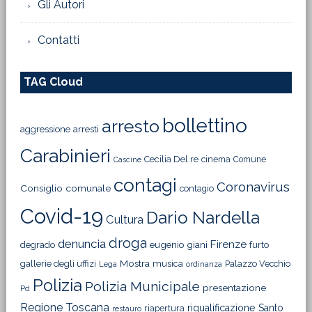
Gli Autori
Contatti
TAG Cloud
bollettino
arresto
aggressione
arresti
Carabinieri
Cecilia Del re
cinema
Comune
Cascine
contagi
Coronavirus
Consiglio comunale
contagio
Covid-19
Dario Nardella
Cultura
droga
denuncia
Firenze
degrado
eugenio giani
furto
Mostra
gallerie degli uffizi
musica
Palazzo Vecchio
Lega
ordinanza
Polizia
Polizia Municipale
presentazione
Pd
Regione Toscana
riqualificazione
Santo
riapertura
restauro