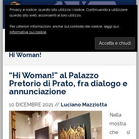
Passa
Passa
Passa
Passa
Privacy e cookie: questo sito utilizza i cookie. Continuando a utilizzare
alla
al
alla
al
questo sito web, acconsenti al loro utilizzo.
navigazione
contenuto
barra
piè
Per ulteriori informazioni, anche sul controllo dei cookie, leggi qui:
primaria
principale
laterale
di
Informativa sui cookie
primaria
pagina
MENU
Hi Woman!
“Hi Woman!” al Palazzo
Pretorio di Prato, fra dialogo e
annunciazione
10 DICEMBRE 2021
//
Luciano Mazziotta
Nella
mostra
che si