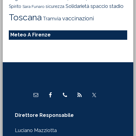
Solidarietà
stadio
spaccio
Spirito
sicurezza
Sara Funaro
Toscana
vaccinazioni
Tramvia
Meteo A Firenze
Footer
Direttore Responsabile
Luciano Mazziotta