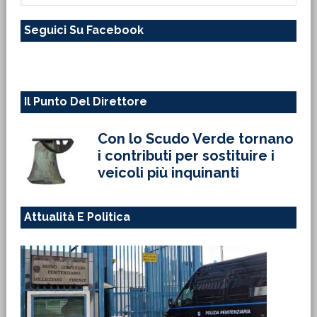
questo
Seguici Su Facebook
sito
web
Il Punto Del Direttore
Con lo Scudo Verde tornano
i contributi per sostituire i
veicoli più inquinanti
Attualità E Politica