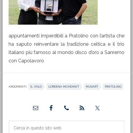
appuntamenti imperdibili a Pratolino con l’artista che
ha saputo reinventare la tradizione celtica e il trio
italiano più famoso al mondo disco d’oro a Sanremo
con Capolavoro
ARGOMENTI:
IL VOLO
,
LOREENA MCKENNIT
,
MUSART
,
PRATOLINO
Barra
laterale
primaria
Cerca
in