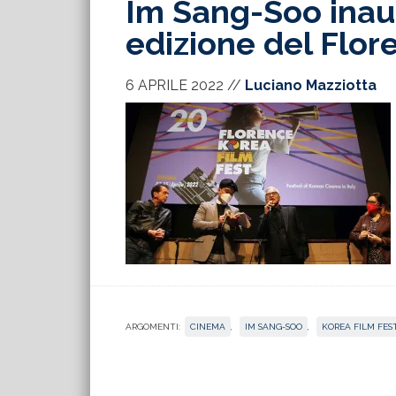
Im Sang-Soo inau
edizione del Flor
6 APRILE 2022
//
Luciano Mazziotta
ARGOMENTI:
CINEMA
,
IM SANG-SOO
,
KOREA FILM FES