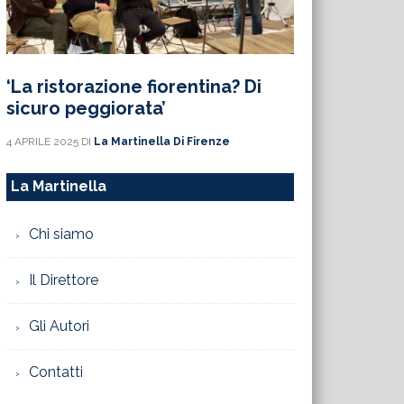
‘La ristorazione fiorentina? Di
sicuro peggiorata’
4 APRILE 2025
DI
La Martinella Di Firenze
La Martinella
Chi siamo
Il Direttore
Gli Autori
Contatti