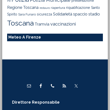
Polizia Municipale
presentazione
Pd
Regione Toscana
riqualificazione
Santo
riapertura
restauro
Solidarietà
stadio
spaccio
Spirito
sicurezza
Sara Funaro
Toscana
vaccinazioni
Tramvia
Meteo A Firenze
Footer
Direttore Responsabile