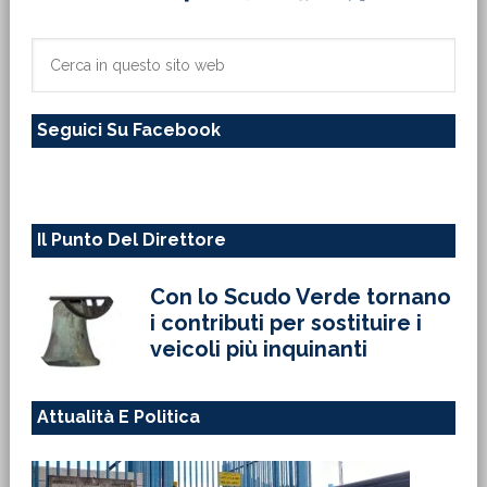
laterale
primaria
Cerca
in
questo
Seguici Su Facebook
sito
web
Il Punto Del Direttore
Con lo Scudo Verde tornano
i contributi per sostituire i
veicoli più inquinanti
Attualità E Politica