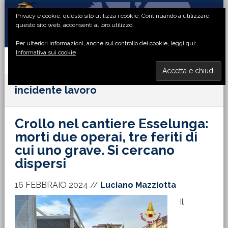
Passa
Passa
Passa
Passa
Privacy e cookie: questo sito utilizza i cookie. Continuando a utilizzare
alla
al
alla
al
questo sito web, acconsenti al loro utilizzo.
navigazione
contenuto
barra
piè
Per ulteriori informazioni, anche sul controllo dei cookie, leggi qui:
primaria
principale
laterale
di
Informativa sui cookie
primaria
pagina
MENU
incidente lavoro
Crollo nel cantiere Esselunga:
morti due operai, tre feriti di
cui uno grave. Si cercano
dispersi
16 FEBBRAIO 2024
//
Luciano Mazziotta
Il