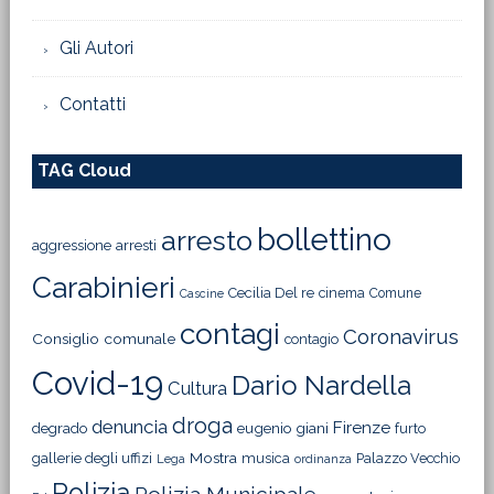
Gli Autori
Contatti
TAG Cloud
bollettino
arresto
aggressione
arresti
Carabinieri
Cecilia Del re
cinema
Comune
Cascine
contagi
Coronavirus
Consiglio comunale
contagio
Covid-19
Dario Nardella
Cultura
droga
denuncia
Firenze
degrado
eugenio giani
furto
Mostra
gallerie degli uffizi
musica
Palazzo Vecchio
Lega
ordinanza
Polizia