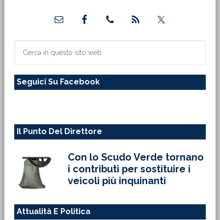
Barra
laterale
primaria
Cerca
in
questo
Seguici Su Facebook
sito
web
Il Punto Del Direttore
Con lo Scudo Verde tornano
i contributi per sostituire i
veicoli più inquinanti
Attualità E Politica