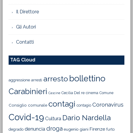
Il Direttore
Gli Autori
Contatti
TAG Cloud
bollettino
arresto
aggressione
arresti
Carabinieri
Cecilia Del re
cinema
Comune
Cascine
contagi
Coronavirus
Consiglio comunale
contagio
Covid-19
Dario Nardella
Cultura
droga
denuncia
Firenze
degrado
eugenio giani
furto