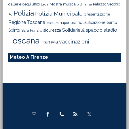
Mostra
gallerie degli uffizi
musica
Palazzo Vecchio
Lega
ordinanza
Polizia
Polizia Municipale
presentazione
Pd
Regione Toscana
riqualificazione
Santo
riapertura
restauro
Solidarietà
stadio
spaccio
Spirito
sicurezza
Sara Funaro
Toscana
vaccinazioni
Tramvia
Meteo A Firenze
Footer