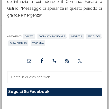
dell’infanzia a cui aderisce il Comune. Funaro e
Gulino: “Messaggio di speranza in questo periodo di
grande emergenza”
ARGOMENTI:
DIRITTI
,
GIORNATA MONDIALE
,
INFANZIA
,
PSICOLOGI
,
SARA FUNARO
,
TOSCANA
Barra
laterale
primaria
Cerca
in
questo
Seguici Su Facebook
sito
web