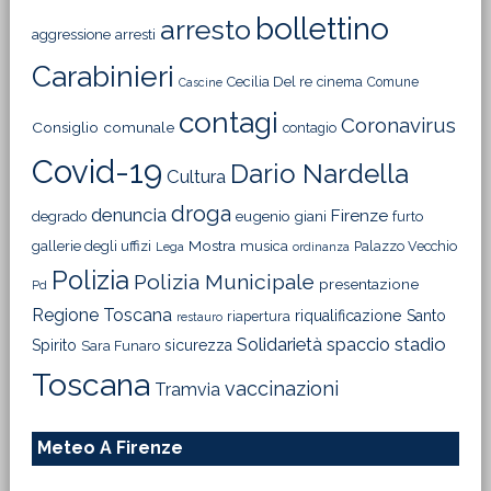
bollettino
arresto
aggressione
arresti
Carabinieri
Cecilia Del re
cinema
Comune
Cascine
contagi
Coronavirus
Consiglio comunale
contagio
Covid-19
Dario Nardella
Cultura
droga
denuncia
Firenze
degrado
eugenio giani
furto
Mostra
gallerie degli uffizi
musica
Palazzo Vecchio
Lega
ordinanza
Polizia
Polizia Municipale
presentazione
Pd
Regione Toscana
riqualificazione
Santo
riapertura
restauro
Solidarietà
stadio
spaccio
Spirito
sicurezza
Sara Funaro
Toscana
vaccinazioni
Tramvia
Meteo A Firenze