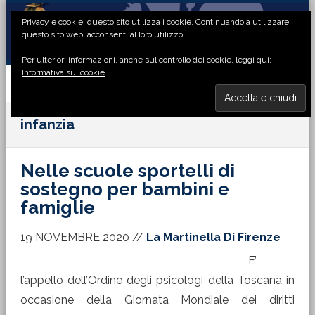
Passa
Passa
Passa
Passa
Privacy e cookie: questo sito utilizza i cookie. Continuando a utilizzare
alla
al
alla
al
questo sito web, acconsenti al loro utilizzo.
navigazione
contenuto
barra
piè
Per ulteriori informazioni, anche sul controllo dei cookie, leggi qui:
primaria
principale
laterale
di
Informativa sui cookie
primaria
pagina
MENU
infanzia
Nelle scuole sportelli di
sostegno per bambini e
famiglie
19 NOVEMBRE 2020
//
La Martinella Di Firenze
E’
l’appello dell’Ordine degli psicologi della Toscana in
occasione della Giornata Mondiale dei diritti