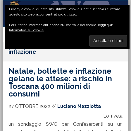
Passa
Passa
Passa
Passa
Privacy e cookie: questo sito utilizza i cookie. Continuando a utilizzare
alla
al
alla
al
questo sito web, acconsenti al loro utilizzo.
navigazione
contenuto
barra
piè
Per ulteriori informazioni, anche sul controllo dei cookie, leggi qui:
primaria
principale
laterale
di
Informativa sui cookie
primaria
pagina
MENU
inflazione
Natale, bollette e inflazione
gelano le attese: a rischio in
Toscana 400 milioni di
consumi
27 OTTOBRE 2022
//
Luciano Mazziotta
Lo rivela
un sondaggio SWG per Confesercenti su un