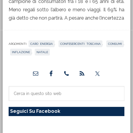
campione di consumatori fra i 18 e i 65 anni di età.
Meno regali sotto l’albero e meno viaggi. Il 69% ha
già detto che non partirà. A pesare anche l’incertezza
ARGOMENTI:
CARO ENERGIA
,
CONFESERCENTI TOSCANA
,
CONSUMI
,
INFLAZIONE
,
NATALE
Barra
laterale
primaria
Cerca
in
questo
Seguici Su Facebook
sito
web