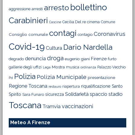
bollettino
arresto
aggressione
arresti
Carabinieri
Cecilia Del re
cinema
Comune
Cascine
contagi
Coronavirus
Consiglio comunale
contagio
Covid-19
Dario Nardella
Cultura
droga
denuncia
Firenze
degrado
eugenio giani
furto
Mostra
gallerie degli uffizi
musica
Palazzo Vecchio
Lega
ordinanza
Polizia
Polizia Municipale
presentazione
Pd
Regione Toscana
riqualificazione
Santo
riapertura
restauro
Solidarietà
stadio
spaccio
Spirito
sicurezza
Sara Funaro
Toscana
vaccinazioni
Tramvia
Meteo A Firenze