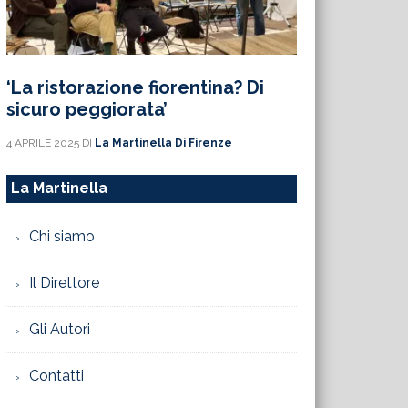
‘La ristorazione fiorentina? Di
sicuro peggiorata’
4 APRILE 2025
DI
La Martinella Di Firenze
La Martinella
Chi siamo
Il Direttore
Gli Autori
Contatti