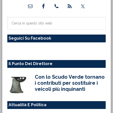
Barra
laterale
primaria
Cerca
in
questo
Seguici Su Facebook
sito
web
Il Punto Del Direttore
Con lo Scudo Verde tornano
i contributi per sostituire i
veicoli più inquinanti
Attualità E Politica