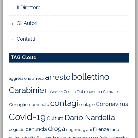
Il Direttore
Gli Autori
Contatti
TAG Cloud
bollettino
arresto
aggressione
arresti
Carabinieri
Cecilia Del re
cinema
Comune
Cascine
contagi
Coronavirus
Consiglio comunale
contagio
Covid-19
Dario Nardella
Cultura
droga
denuncia
Firenze
degrado
eugenio giani
furto
Mostra
gallerie degli uffizi
musica
Palazzo Vecchio