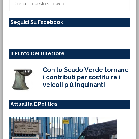
primaria
in
questo
Seguici Su Facebook
sito
web
Il Punto Del Direttore
Con lo Scudo Verde tornano
i contributi per sostituire i
veicoli più inquinanti
Attualità E Politica