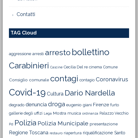
Contatti
TAG Cloud
bollettino
arresto
aggressione
arresti
Carabinieri
Cecilia Del re
cinema
Comune
Cascine
contagi
Coronavirus
Consiglio comunale
contagio
Covid-19
Dario Nardella
Cultura
droga
denuncia
Firenze
degrado
eugenio giani
furto
Mostra
gallerie degli uffizi
musica
Palazzo Vecchio
Lega
ordinanza
Polizia
Polizia Municipale
presentazione
Pd
Regione Toscana
riqualificazione
Santo
riapertura
restauro