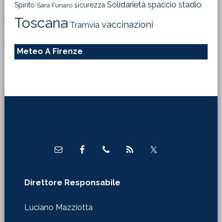
Solidarietà
stadio
spaccio
Spirito
sicurezza
Sara Funaro
Toscana
vaccinazioni
Tramvia
Meteo A Firenze
Footer
Direttore Responsabile
Luciano Mazziotta