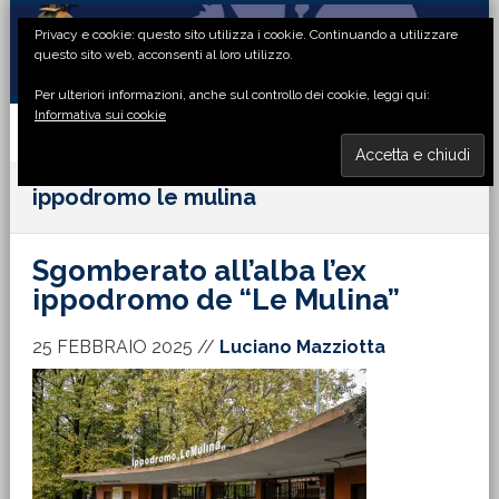
Passa
Passa
Passa
Passa
Privacy e cookie: questo sito utilizza i cookie. Continuando a utilizzare
alla
al
alla
al
questo sito web, acconsenti al loro utilizzo.
navigazione
contenuto
barra
piè
Per ulteriori informazioni, anche sul controllo dei cookie, leggi qui:
primaria
principale
laterale
di
Informativa sui cookie
primaria
pagina
MENU
ippodromo le mulina
Sgomberato all’alba l’ex
ippodromo de “Le Mulina”
25 FEBBRAIO 2025
//
Luciano Mazziotta