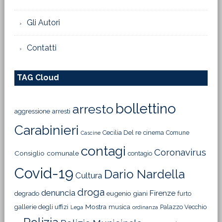
Gli Autori
Contatti
TAG Cloud
bollettino
arresto
aggressione
arresti
Carabinieri
Cecilia Del re
cinema
Comune
Cascine
contagi
Coronavirus
Consiglio comunale
contagio
Covid-19
Dario Nardella
Cultura
droga
denuncia
Firenze
degrado
eugenio giani
furto
Mostra
gallerie degli uffizi
musica
Palazzo Vecchio
Lega
ordinanza