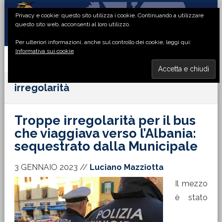
Passa
Passa
Passa
Passa
Privacy e cookie: questo sito utilizza i cookie. Continuando a utilizzare
alla
al
alla
al
questo sito web, acconsenti al loro utilizzo.
navigazione
contenuto
barra
piè
Per ulteriori informazioni, anche sul controllo dei cookie, leggi qui:
primaria
principale
laterale
di
Informativa sui cookie
primaria
pagina
MENU
irregolarità
Troppe irregolarità per il bus
che viaggiava verso l’Albania:
sequestrato dalla Municipale
3 GENNAIO 2023
//
Luciano Mazziotta
Il mezzo
è stato