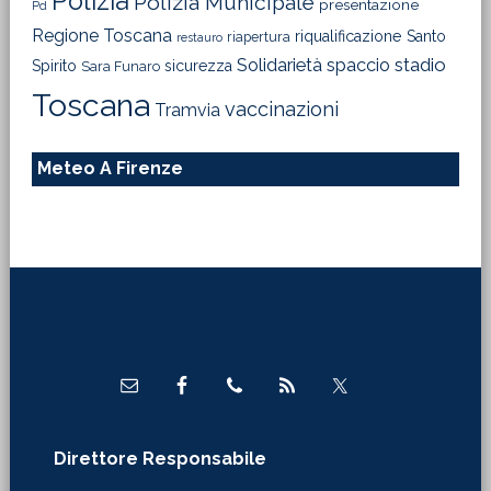
Polizia
Polizia Municipale
presentazione
Pd
Regione Toscana
riqualificazione
Santo
riapertura
restauro
Solidarietà
stadio
spaccio
Spirito
sicurezza
Sara Funaro
Toscana
vaccinazioni
Tramvia
Meteo A Firenze
Footer
Direttore Responsabile