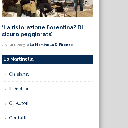
‘La ristorazione fiorentina? Di
sicuro peggiorata’
4 APRILE 2025
DI
La Martinella Di Firenze
La Martinella
Chi siamo
Il Direttore
Gli Autori
Contatti