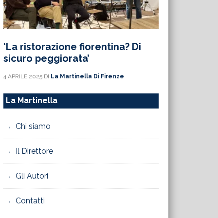
‘La ristorazione fiorentina? Di
sicuro peggiorata’
4 APRILE 2025
DI
La Martinella Di Firenze
La Martinella
Chi siamo
Il Direttore
Gli Autori
Contatti