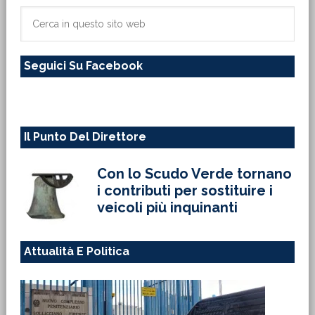
primaria
Cerca
in
questo
Seguici Su Facebook
sito
web
Il Punto Del Direttore
Con lo Scudo Verde tornano
i contributi per sostituire i
veicoli più inquinanti
Attualità E Politica