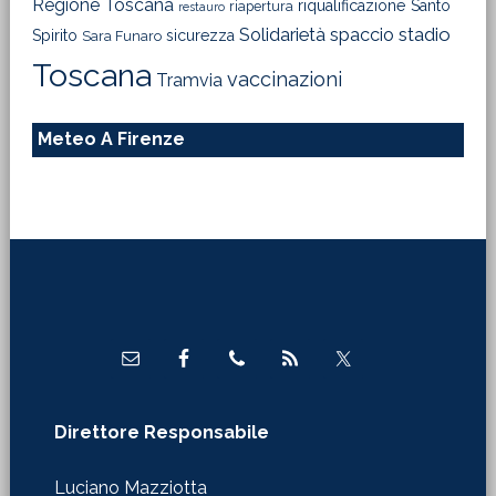
Regione Toscana
riqualificazione
Santo
riapertura
restauro
Solidarietà
stadio
spaccio
Spirito
sicurezza
Sara Funaro
Toscana
vaccinazioni
Tramvia
Meteo A Firenze
Footer
Direttore Responsabile
Luciano Mazziotta