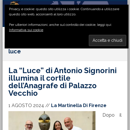
Passa
Passa
Passa
Passa
Privacy e cookie: questo sito utilizza i cookie. Continuando a utilizzare
alla
al
alla
al
questo sito web, acconsenti al loro utilizzo.
navigazione
contenuto
barra
piè
Per ulteriori informazioni, anche sul controllo dei cookie, leggi qui:
primaria
principale
laterale
di
Informativa sui cookie
primaria
pagina
MENU
luce
La “Luce” di Antonio Signorini
illumina il cortile
dell’Anagrafe di Palazzo
Vecchio
1 AGOSTO 2024
//
La Martinella Di Firenze
Dopo il