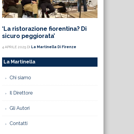
‘La ristorazione fiorentina? Di
sicuro peggiorata’
4 APRILE 2025
DI
La Martinella Di Firenze
La Martinella
Chi siamo
Il Direttore
Gli Autori
Contatti