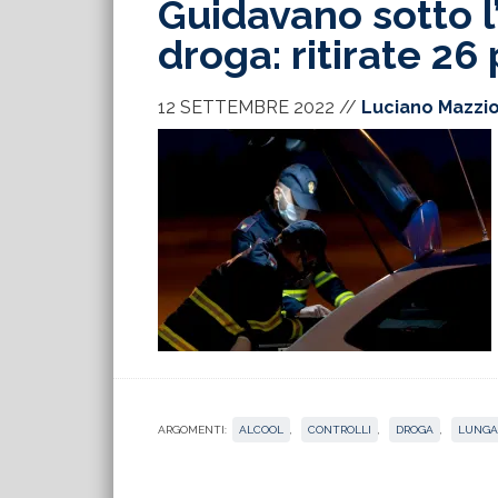
Guidavano sotto l’
droga: ritirate 26
12 SETTEMBRE 2022
//
Luciano Mazzio
ARGOMENTI:
ALCOOL
,
CONTROLLI
,
DROGA
,
LUNGA