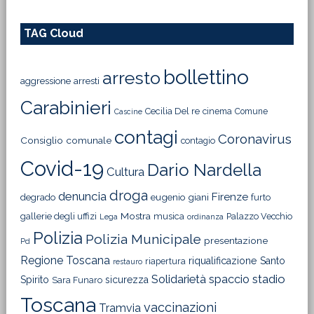
TAG Cloud
bollettino
arresto
aggressione
arresti
Carabinieri
Cecilia Del re
cinema
Comune
Cascine
contagi
Coronavirus
Consiglio comunale
contagio
Covid-19
Dario Nardella
Cultura
droga
denuncia
Firenze
degrado
eugenio giani
furto
Mostra
gallerie degli uffizi
musica
Palazzo Vecchio
Lega
ordinanza
Polizia
Polizia Municipale
presentazione
Pd
Regione Toscana
riqualificazione
Santo
riapertura
restauro
Solidarietà
stadio
spaccio
Spirito
sicurezza
Sara Funaro
Toscana
vaccinazioni
Tramvia