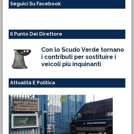
Seguici Su Facebook
sito
web
Il Punto Del Direttore
Con lo Scudo Verde tornano
i contributi per sostituire i
veicoli più inquinanti
Attualità E Politica