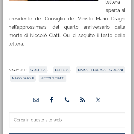
lettera
aperta al
presidente del Consiglio dei Ministri Mario Draghi
nell’approssimarsi del quarto anniversario della
morte di Niccolò Ciatti. Qui di seguito il testo della
lettera.
ARGOMENTI:
GIUSTIZIA
,
LETTERA
,
MARIA FEDERICA GIULIANI
,
MARIO DRAGHI
,
NICCOLÒ CIATTI
Barra
laterale
primaria
Cerca
in
questo