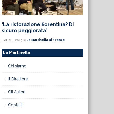
‘La ristorazione fiorentina? Di
sicuro peggiorata’
4 APRILE 2025
DI
La Martinella Di Firenze
La Martinella
Chi siamo
Il Direttore
Gli Autori
Contatti