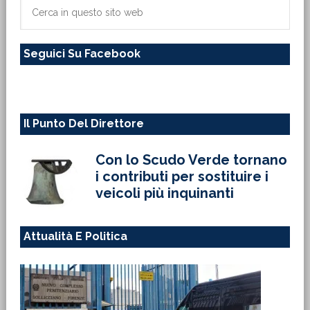
primaria
Cerca
in
questo
Seguici Su Facebook
sito
web
Il Punto Del Direttore
Con lo Scudo Verde tornano
i contributi per sostituire i
veicoli più inquinanti
Attualità E Politica