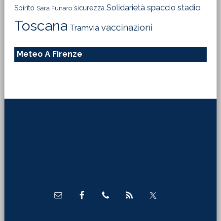
Solidarietà
stadio
spaccio
Spirito
sicurezza
Sara Funaro
Toscana
vaccinazioni
Tramvia
Meteo A Firenze
Footer
Direttore Responsabile
Luciano Mazziotta