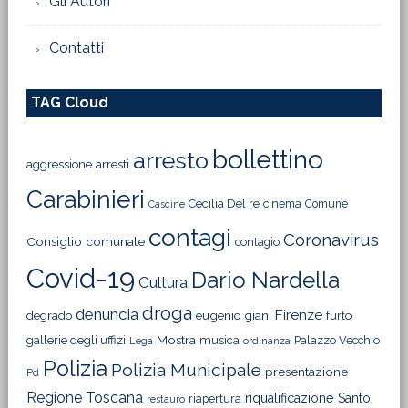
Gli Autori
Contatti
TAG Cloud
bollettino
arresto
aggressione
arresti
Carabinieri
Cecilia Del re
cinema
Comune
Cascine
contagi
Coronavirus
Consiglio comunale
contagio
Covid-19
Dario Nardella
Cultura
droga
denuncia
Firenze
degrado
eugenio giani
furto
Mostra
gallerie degli uffizi
musica
Palazzo Vecchio
Lega
ordinanza
Polizia
Polizia Municipale
presentazione
Pd
Regione Toscana
riqualificazione
Santo
riapertura
restauro