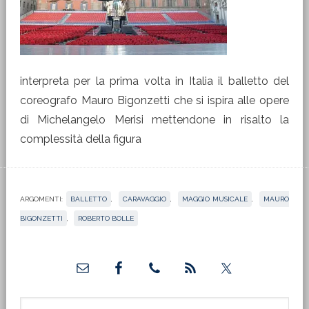
interpreta per la prima volta in Italia il balletto del
coreografo Mauro Bigonzetti che si ispira alle opere
di Michelangelo Merisi mettendone in risalto la
complessità della figura
ARGOMENTI:
BALLETTO
,
CARAVAGGIO
,
MAGGIO MUSICALE
,
MAURO
BIGONZETTI
,
ROBERTO BOLLE
Barra
laterale
primaria
Cerca