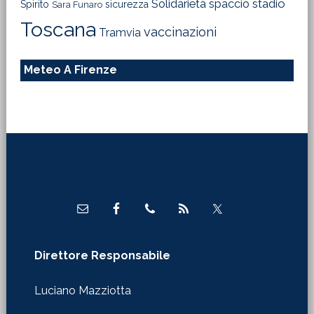
Solidarietà
stadio
spaccio
Spirito
sicurezza
Sara Funaro
Toscana
vaccinazioni
Tramvia
Meteo A Firenze
Footer
Direttore Responsabile
Luciano Mazziotta