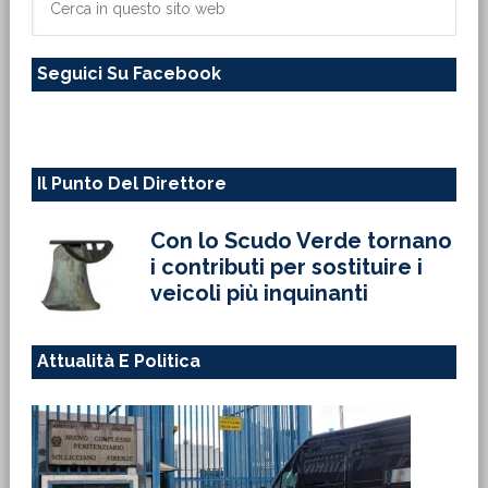
in
questo
Seguici Su Facebook
sito
web
Il Punto Del Direttore
Con lo Scudo Verde tornano
i contributi per sostituire i
veicoli più inquinanti
Attualità E Politica