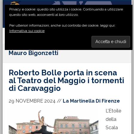
Passa
Passa
Passa
Passa
Privacy e cookie: questo sito utilizza i cookie. Continuando a utilizzare
alla
al
alla
al
questo sito web, acconsenti al loro utilizzo.
navigazione
contenuto
barra
piè
Per ulteriori informazioni, anche sul controllo dei cookie, leggi qui:
primaria
principale
laterale
di
Informativa sui cookie
primaria
pagina
MENU
Mauro Bigonzetti
Roberto Bolle porta in scena
al Teatro del Maggio i tormenti
di Caravaggio
29 NOVEMBRE 2024
//
La Martinella Di Firenze
L’Etoile
della
Scala