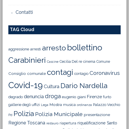
Contatti
TAG Cloud
bollettino
arresto
aggressione
arresti
Carabinieri
Cecilia Del re
cinema
Comune
Cascine
contagi
Coronavirus
Consiglio comunale
contagio
Covid-19
Dario Nardella
Cultura
droga
denuncia
Firenze
degrado
eugenio giani
furto
Mostra
gallerie degli uffizi
musica
Palazzo Vecchio
Lega
ordinanza
Polizia
Polizia Municipale
presentazione
Pd
Regione Toscana
riqualificazione
Santo
riapertura
restauro