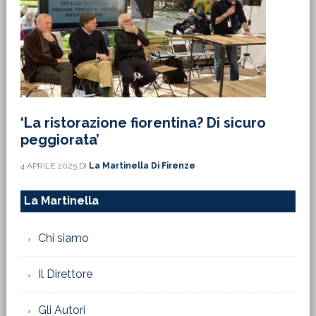
‘La ristorazione fiorentina? Di sicuro
peggiorata’
4 APRILE 2025
DI
La Martinella Di Firenze
La Martinella
Chi siamo
Il Direttore
Gli Autori