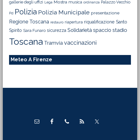
Mostra
gallerie degli uffizi
musica
Palazzo Vecchio
Lega
ordinanza
Polizia
Polizia Municipale
presentazione
Pd
Regione Toscana
riqualificazione
Santo
riapertura
restauro
Solidarietà
stadio
spaccio
Spirito
sicurezza
Sara Funaro
Toscana
vaccinazioni
Tramvia
Meteo A Firenze
Footer