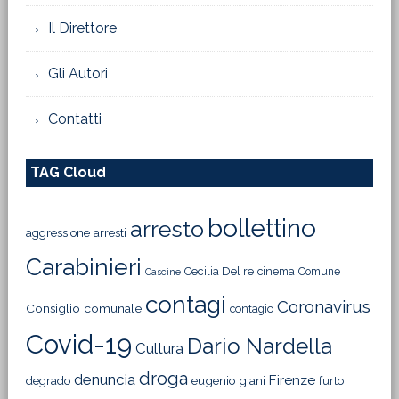
Il Direttore
Gli Autori
Contatti
TAG Cloud
bollettino
arresto
aggressione
arresti
Carabinieri
Cecilia Del re
cinema
Comune
Cascine
contagi
Coronavirus
Consiglio comunale
contagio
Covid-19
Dario Nardella
Cultura
droga
denuncia
Firenze
degrado
eugenio giani
furto