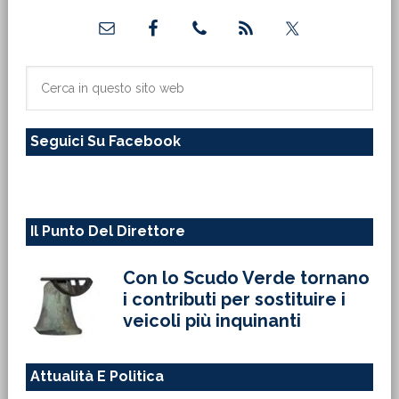
Barra
laterale
primaria
Cerca
in
questo
Seguici Su Facebook
sito
web
Il Punto Del Direttore
Con lo Scudo Verde tornano
i contributi per sostituire i
veicoli più inquinanti
Attualità E Politica