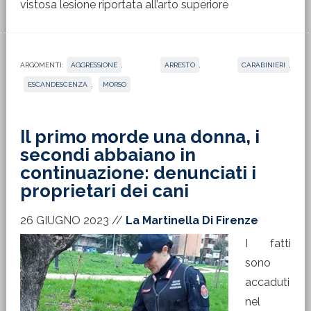
vistosa lesione riportata all’arto superiore
ARGOMENTI:
AGGRESSIONE
,
ARRESTO
,
CARABINIERI
,
ESCANDESCENZA
,
MORSO
Il primo morde una donna, i
secondi abbaiano in
continuazione: denunciati i
proprietari dei cani
26 GIUGNO 2023
//
La Martinella Di Firenze
I fatti
sono
accaduti
nel