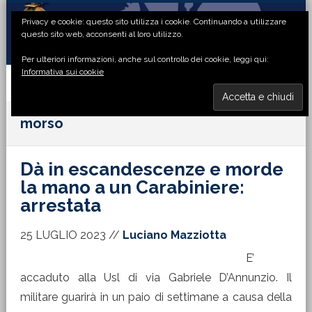
Passa
Passa
Passa
Passa
Privacy e cookie: questo sito utilizza i cookie. Continuando a utilizzare
alla
al
alla
al
questo sito web, acconsenti al loro utilizzo.
navigazione
contenuto
barra
piè
Per ulteriori informazioni, anche sul controllo dei cookie, leggi qui:
primaria
principale
laterale
di
Informativa sui cookie
primaria
pagina
MENU
morso
Dà in escandescenze e morde
la mano a un Carabiniere:
arrestata
25 LUGLIO 2023
//
Luciano Mazziotta
E’
accaduto alla Usl di via Gabriele D’Annunzio. Il
militare guarirà in un paio di settimane a causa della