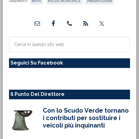
ARGOMENTI:
MOTO
,
POLIZIA MUNICIPALE
,
PRESENTAZIONE
Barra
laterale
primaria
Cerca
in
questo
Seguici Su Facebook
sito
web
Il Punto Del Direttore
Con lo Scudo Verde tornano
i contributi per sostituire i
veicoli più inquinanti