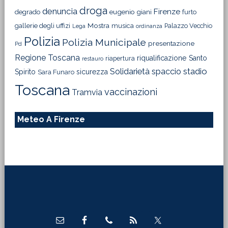
droga
denuncia
Firenze
degrado
eugenio giani
furto
Mostra
gallerie degli uffizi
musica
Palazzo Vecchio
Lega
ordinanza
Polizia
Polizia Municipale
presentazione
Pd
Regione Toscana
riqualificazione
Santo
riapertura
restauro
Solidarietà
stadio
spaccio
Spirito
sicurezza
Sara Funaro
Toscana
vaccinazioni
Tramvia
Meteo A Firenze
Footer