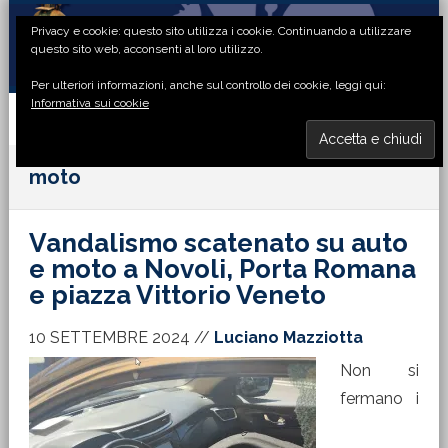
Passa
Passa
Passa
Passa
Privacy e cookie: questo sito utilizza i cookie. Continuando a utilizzare
alla
al
alla
al
questo sito web, acconsenti al loro utilizzo.
navigazione
contenuto
barra
piè
Per ulteriori informazioni, anche sul controllo dei cookie, leggi qui:
primaria
principale
laterale
di
Informativa sui cookie
primaria
pagina
MENU
moto
Vandalismo scatenato su auto
e moto a Novoli, Porta Romana
e piazza Vittorio Veneto
10 SETTEMBRE 2024
//
Luciano Mazziotta
Non si
fermano i