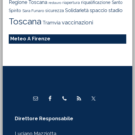
Regione Toscana
riqualificazione
Santo
riapertura
restauro
Solidarietà
stadio
spaccio
Spirito
sicurezza
Sara Funaro
Toscana
vaccinazioni
Tramvia
Meteo A Firenze
Footer
Direttore Responsabile
Luciano Mazziotta