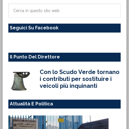
primaria
Cerca
in
questo
Seguici Su Facebook
sito
web
Il Punto Del Direttore
Con lo Scudo Verde tornano
i contributi per sostituire i
veicoli più inquinanti
Attualità E Politica