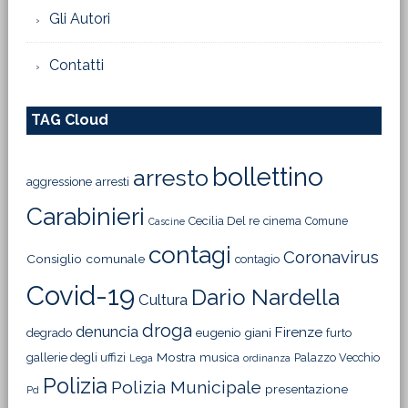
Gli Autori
Contatti
TAG Cloud
bollettino
arresto
aggressione
arresti
Carabinieri
Cecilia Del re
cinema
Comune
Cascine
contagi
Coronavirus
Consiglio comunale
contagio
Covid-19
Dario Nardella
Cultura
droga
denuncia
Firenze
degrado
eugenio giani
furto
Mostra
gallerie degli uffizi
musica
Palazzo Vecchio
Lega
ordinanza
Polizia
Polizia Municipale
presentazione
Pd