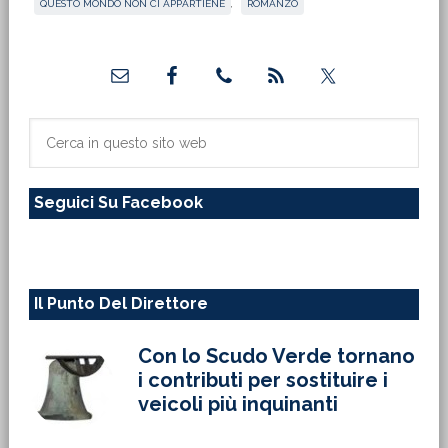
QUESTO MONDO NON CI APPARTIENE
,
ROMANZO
Barra
laterale
primaria
Cerca
in
questo
Seguici Su Facebook
sito
web
Il Punto Del Direttore
Con lo Scudo Verde tornano
i contributi per sostituire i
veicoli più inquinanti