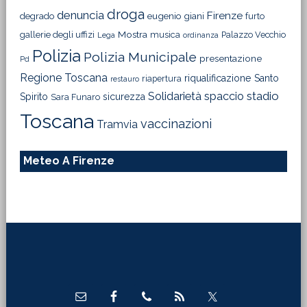
droga
denuncia
Firenze
degrado
eugenio giani
furto
Mostra
gallerie degli uffizi
musica
Palazzo Vecchio
Lega
ordinanza
Polizia
Polizia Municipale
presentazione
Pd
Regione Toscana
riqualificazione
Santo
riapertura
restauro
Solidarietà
stadio
spaccio
Spirito
sicurezza
Sara Funaro
Toscana
vaccinazioni
Tramvia
Meteo A Firenze
Footer