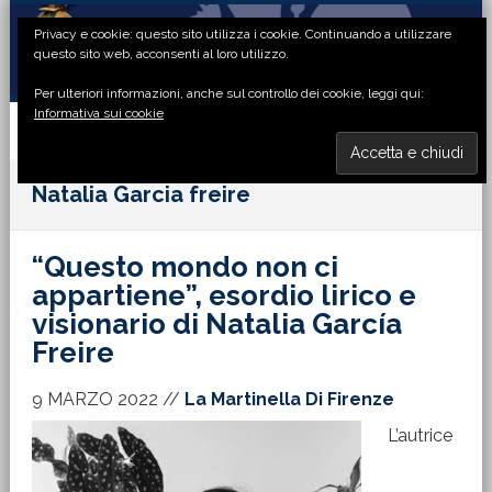
Passa
Passa
Passa
Passa
Privacy e cookie: questo sito utilizza i cookie. Continuando a utilizzare
alla
al
alla
al
questo sito web, acconsenti al loro utilizzo.
navigazione
contenuto
barra
piè
Per ulteriori informazioni, anche sul controllo dei cookie, leggi qui:
primaria
principale
laterale
di
Informativa sui cookie
primaria
pagina
MENU
Natalia Garcia freire
“Questo mondo non ci
appartiene”, esordio lirico e
visionario di Natalia García
Freire
9 MARZO 2022
//
La Martinella Di Firenze
L’autrice