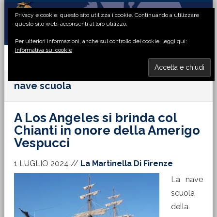
Passa
Passa
Passa
Passa
Privacy e cookie: questo sito utilizza i cookie. Continuando a utilizzare
alla
al
alla
al
questo sito web, acconsenti al loro utilizzo.
navigazione
contenuto
barra
piè
Per ulteriori informazioni, anche sul controllo dei cookie, leggi qui:
primaria
principale
laterale
di
Informativa sui cookie
primaria
pagina
MENU
nave scuola
A Los Angeles si brinda col
Chianti in onore della Amerigo
Vespucci
1 LUGLIO 2024
//
La Martinella Di Firenze
La nave
scuola
della