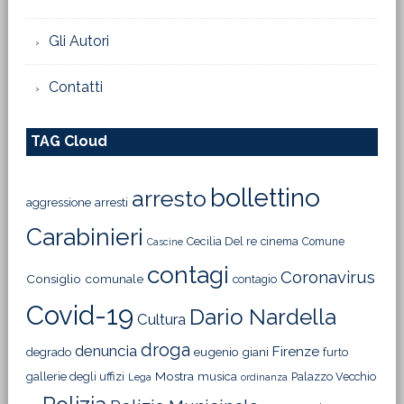
Gli Autori
Contatti
TAG Cloud
bollettino
arresto
aggressione
arresti
Carabinieri
Cecilia Del re
cinema
Comune
Cascine
contagi
Coronavirus
Consiglio comunale
contagio
Covid-19
Dario Nardella
Cultura
droga
denuncia
Firenze
degrado
eugenio giani
furto
Mostra
gallerie degli uffizi
musica
Palazzo Vecchio
Lega
ordinanza