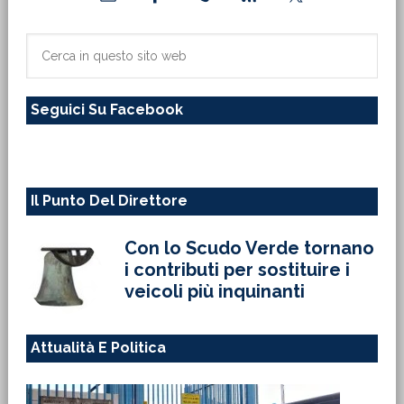
laterale
primaria
Cerca
in
questo
Seguici Su Facebook
sito
web
Il Punto Del Direttore
Con lo Scudo Verde tornano
i contributi per sostituire i
veicoli più inquinanti
Attualità E Politica