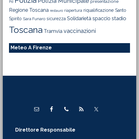
Polizia
Polizia Municipale
presentazione
Pd
Regione Toscana
riqualificazione
Santo
riapertura
restauro
Solidarietà
stadio
spaccio
Spirito
sicurezza
Sara Funaro
Toscana
vaccinazioni
Tramvia
Meteo A Firenze
Footer
Direttore Responsabile