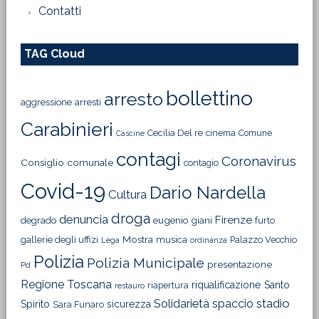
Contatti
TAG Cloud
bollettino
arresto
aggressione
arresti
Carabinieri
Cecilia Del re
cinema
Comune
Cascine
contagi
Coronavirus
Consiglio comunale
contagio
Covid-19
Dario Nardella
Cultura
droga
denuncia
Firenze
degrado
eugenio giani
furto
Mostra
gallerie degli uffizi
musica
Palazzo Vecchio
Lega
ordinanza
Polizia
Polizia Municipale
presentazione
Pd
Regione Toscana
riqualificazione
Santo
riapertura
restauro
Solidarietà
stadio
spaccio
Spirito
sicurezza
Sara Funaro