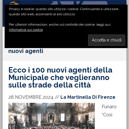
Passa
Passa
Passa
Passa
Privacy e cookie: questo sito utilizza i cookie. Continuando a utilizzare
alla
al
alla
al
questo sito web, acconsenti al loro utilizzo.
navigazione
contenuto
barra
piè
Per ulteriori informazioni, anche sul controllo dei cookie, leggi qui:
primaria
principale
laterale
di
Informativa sui cookie
primaria
pagina
MENU
nuovi agenti
Ecco i 100 nuovi agenti della
Municipale che veglieranno
sulle strade della città
28 NOVEMBRE 2024
//
La Martinella Di Firenze
Funaro:
“Così