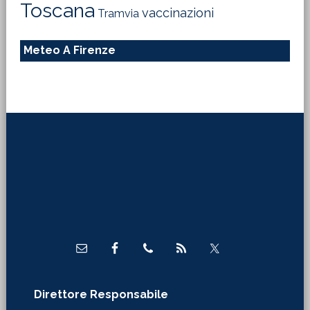
Toscana
vaccinazioni
Tramvia
Meteo A Firenze
Footer
Direttore Responsabile
Luciano Mazziotta
WebMaster