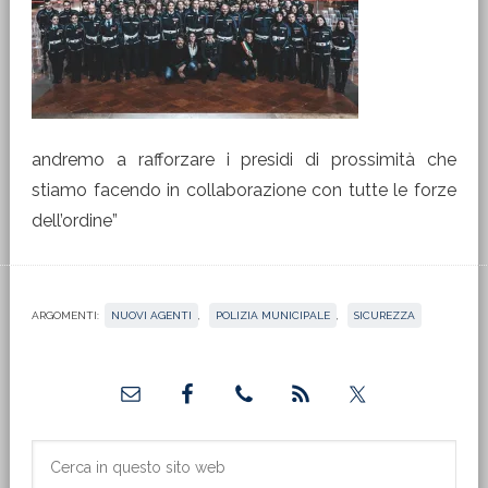
andremo a rafforzare i presidi di prossimità che
stiamo facendo in collaborazione con tutte le forze
dell’ordine”
ARGOMENTI:
NUOVI AGENTI
,
POLIZIA MUNICIPALE
,
SICUREZZA
Barra
laterale
primaria
Cerca
in