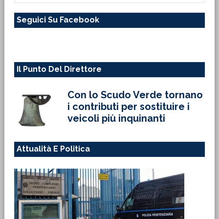
questo
Seguici Su Facebook
sito
web
Il Punto Del Direttore
Con lo Scudo Verde tornano
i contributi per sostituire i
veicoli più inquinanti
Attualità E Politica