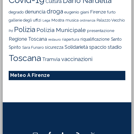
Dario Nardella
Cultura
droga
denuncia
Firenze
degrado
eugenio giani
furto
Mostra
gallerie degli uffizi
musica
Palazzo Vecchio
Lega
ordinanza
Polizia
Polizia Municipale
presentazione
Pd
Regione Toscana
riqualificazione
Santo
riapertura
restauro
Solidarietà
stadio
spaccio
Spirito
sicurezza
Sara Funaro
Toscana
vaccinazioni
Tramvia
Meteo A Firenze
Footer