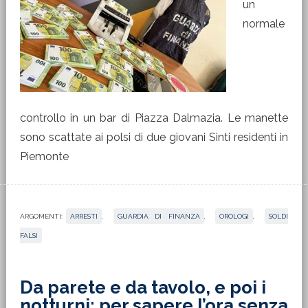
un
normale
controllo in un bar di Piazza Dalmazia. Le manette
sono scattate ai polsi di due giovani Sinti residenti in
Piemonte
ARGOMENTI:
ARRESTI
,
GUARDIA DI FINANZA
,
OROLOGI
,
SOLDI
FALSI
Da parete e da tavolo, e poi i
notturni: per sapere l’ora senza