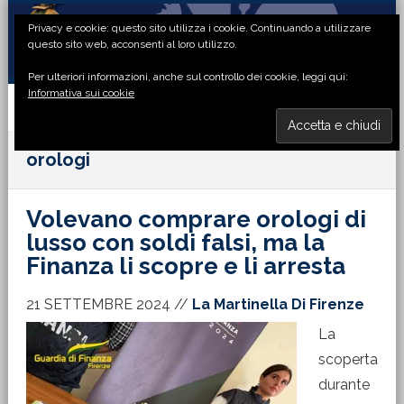
Passa
Passa
Passa
Passa
Privacy e cookie: questo sito utilizza i cookie. Continuando a utilizzare
alla
al
alla
al
questo sito web, acconsenti al loro utilizzo.
navigazione
contenuto
barra
piè
Per ulteriori informazioni, anche sul controllo dei cookie, leggi qui:
primaria
principale
laterale
di
Informativa sui cookie
primaria
pagina
MENU
orologi
Volevano comprare orologi di
lusso con soldi falsi, ma la
Finanza li scopre e li arresta
21 SETTEMBRE 2024
//
La Martinella Di Firenze
La
scoperta
durante