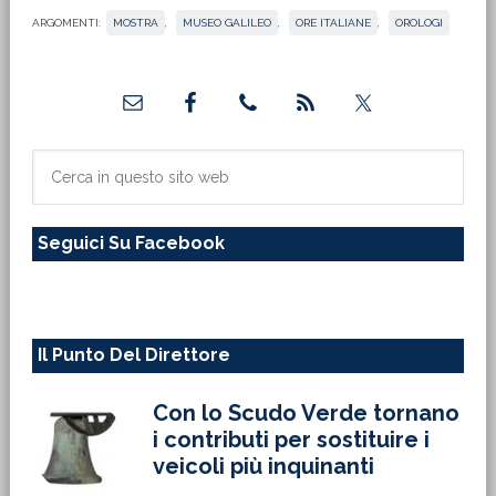
ARGOMENTI:
MOSTRA
,
MUSEO GALILEO
,
ORE ITALIANE
,
OROLOGI
Barra
laterale
primaria
Cerca
in
questo
Seguici Su Facebook
sito
web
Il Punto Del Direttore
Con lo Scudo Verde tornano
i contributi per sostituire i
veicoli più inquinanti