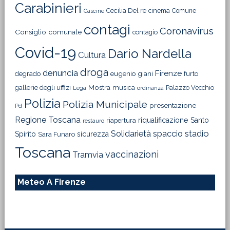
Carabinieri
Cecilia Del re
cinema
Comune
Cascine
contagi
Coronavirus
Consiglio comunale
contagio
Covid-19
Dario Nardella
Cultura
droga
denuncia
Firenze
degrado
eugenio giani
furto
Mostra
gallerie degli uffizi
musica
Palazzo Vecchio
Lega
ordinanza
Polizia
Polizia Municipale
presentazione
Pd
Regione Toscana
riqualificazione
Santo
riapertura
restauro
Solidarietà
stadio
spaccio
Spirito
sicurezza
Sara Funaro
Toscana
vaccinazioni
Tramvia
Meteo A Firenze