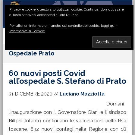
Passa
Passa
Passa
Passa
Privacy e cookie: questo sito utilizza i cookie. Continuando a utilizzare
alla
al
alla
al
questo sito web, acconsenti al loro utilizzo.
navigazione
contenuto
barra
piè
Per ulteriori informazioni, anche sul controllo dei cookie, leggi qui:
primaria
principale
laterale
di
Informativa sui cookie
primaria
pagina
MENU
Ospedale Prato
60 nuovi posti Covid
all’ospedale S. Stefano di Prato
31 DICEMBRE 2020
//
Luciano Mazziotta
Domani
l’inaugurazione con il Governatore Giani e il sindaco
Biffoni. Intanto continuano le vaccinazioni nelle Rsa
toscane. 632 nuovi contagi nella Regione con 18