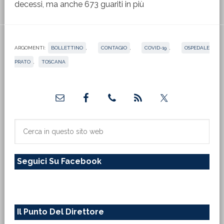
decessi, ma anche 673 guariti in più
ARGOMENTI:
BOLLETTINO
,
CONTAGIO
,
COVID-19
,
OSPEDALE
PRATO
,
TOSCANA
Barra
laterale
primaria
Cerca
in
questo
Seguici Su Facebook
sito
web
Il Punto Del Direttore