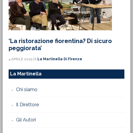
‘La ristorazione fiorentina? Di sicuro
peggiorata’
4 APRILE 2025
DI
La Martinella Di Firenze
La Martinella
Chi siamo
Il Direttore
Gli Autori