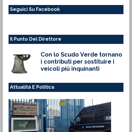
questo
Seguici Su Facebook
sito
web
Il Punto Del Direttore
Con lo Scudo Verde tornano
i contributi per sostituire i
veicoli più inquinanti
Attualità E Politica