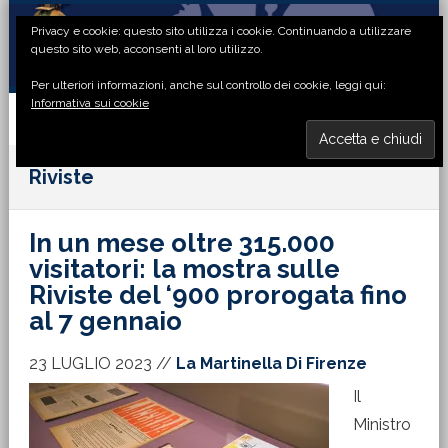
Passa
Passa
Passa
Passa
Privacy e cookie: questo sito utilizza i cookie. Continuando a utilizzare
alla
al
alla
al
questo sito web, acconsenti al loro utilizzo.
navigazione
contenuto
barra
piè
Per ulteriori informazioni, anche sul controllo dei cookie, leggi qui:
primaria
principale
laterale
di
Informativa sui cookie
primaria
pagina
MENU
Riviste
In un mese oltre 315.000
visitatori: la mostra sulle
Riviste del ‘900 prorogata fino
al 7 gennaio
23 LUGLIO 2023
//
La Martinella Di Firenze
Il
Ministro