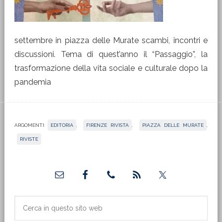
settembre in piazza delle Murate scambi, incontri e
discussioni. Tema di quest’anno il “Passaggio”, la
trasformazione della vita sociale e culturale dopo la
pandemia
ARGOMENTI:
EDITORIA
,
FIRENZE RIVISTA
,
PIAZZA DELLE MURATE
,
RIVISTE
Barra
laterale
primaria
Cerca
in