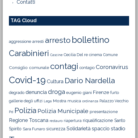
Contatti
TAG Cloud
bollettino
arresto
aggressione
arresti
Carabinieri
Cecilia Del re
cinema
Comune
Cascine
contagi
Coronavirus
Consiglio comunale
contagio
Covid-19
Dario Nardella
Cultura
droga
denuncia
Firenze
degrado
eugenio giani
furto
Mostra
gallerie degli uffizi
musica
Palazzo Vecchio
Lega
ordinanza
Polizia
Polizia Municipale
presentazione
Pd
Regione Toscana
riqualificazione
Santo
riapertura
restauro
Solidarietà
stadio
spaccio
Spirito
sicurezza
Sara Funaro