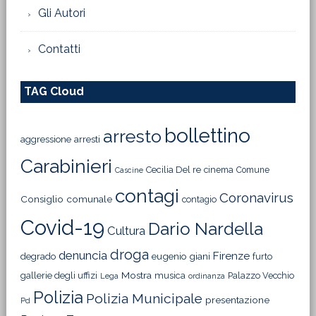
Gli Autori
Contatti
TAG Cloud
bollettino
arresto
aggressione
arresti
Carabinieri
Cecilia Del re
cinema
Comune
Cascine
contagi
Coronavirus
Consiglio comunale
contagio
Covid-19
Dario Nardella
Cultura
droga
denuncia
Firenze
degrado
eugenio giani
furto
Mostra
gallerie degli uffizi
musica
Palazzo Vecchio
Lega
ordinanza
Polizia
Polizia Municipale
presentazione
Pd