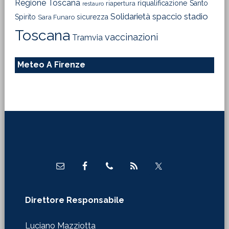
Regione Toscana
riqualificazione
Santo
riapertura
restauro
Solidarietà
stadio
spaccio
Spirito
sicurezza
Sara Funaro
Toscana
vaccinazioni
Tramvia
Meteo A Firenze
Footer
Direttore Responsabile
Luciano Mazziotta