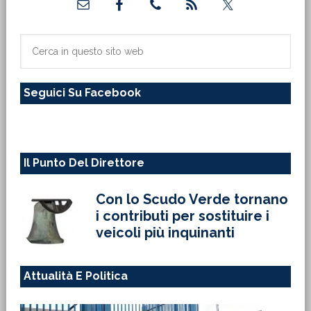
laterale
primaria
Cerca
in
questo
Seguici Su Facebook
sito
web
Il Punto Del Direttore
Con lo Scudo Verde tornano
i contributi per sostituire i
veicoli più inquinanti
Attualità E Politica