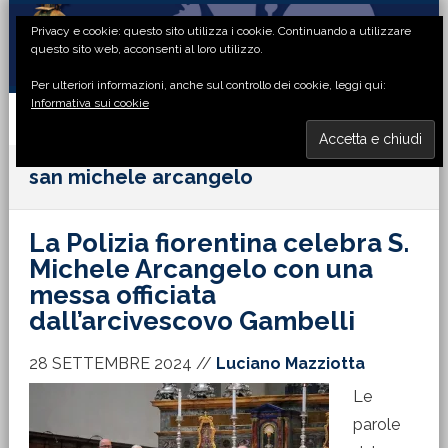
Passa
Passa
Passa
Passa
Privacy e cookie: questo sito utilizza i cookie. Continuando a utilizzare
alla
al
alla
al
questo sito web, acconsenti al loro utilizzo.
navigazione
contenuto
barra
piè
Per ulteriori informazioni, anche sul controllo dei cookie, leggi qui:
primaria
principale
laterale
di
Informativa sui cookie
primaria
pagina
MENU
san michele arcangelo
La Polizia fiorentina celebra S.
Michele Arcangelo con una
messa officiata
dall’arcivescovo Gambelli
28 SETTEMBRE 2024
//
Luciano Mazziotta
Le
parole