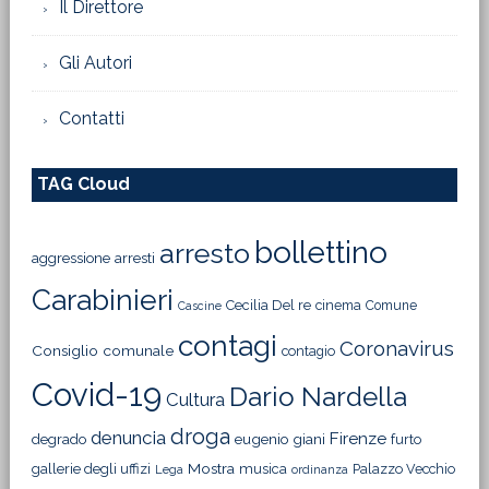
Il Direttore
Gli Autori
Contatti
TAG Cloud
bollettino
arresto
aggressione
arresti
Carabinieri
Cecilia Del re
cinema
Comune
Cascine
contagi
Coronavirus
Consiglio comunale
contagio
Covid-19
Dario Nardella
Cultura
droga
denuncia
Firenze
degrado
eugenio giani
furto
Mostra
gallerie degli uffizi
musica
Palazzo Vecchio
Lega
ordinanza