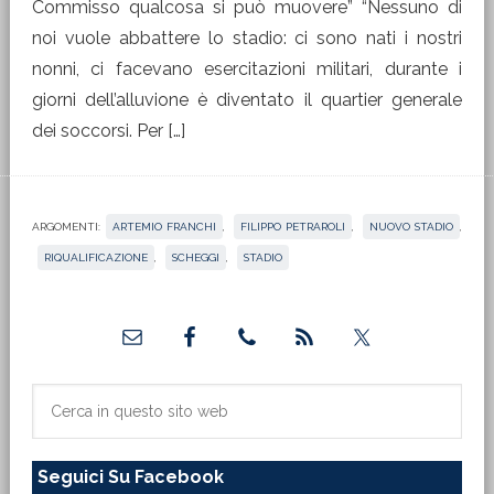
Commisso qualcosa si può muovere” “Nessuno di
noi vuole abbattere lo stadio: ci sono nati i nostri
nonni, ci facevano esercitazioni militari, durante i
giorni dell’alluvione è diventato il quartier generale
dei soccorsi. Per […]
ARGOMENTI:
ARTEMIO FRANCHI
,
FILIPPO PETRAROLI
,
NUOVO STADIO
,
RIQUALIFICAZIONE
,
SCHEGGI
,
STADIO
Barra
laterale
primaria
Cerca
in
questo
Seguici Su Facebook
sito