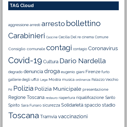
TAG Cloud
bollettino
arresto
aggressione
arresti
Carabinieri
Cecilia Del re
cinema
Comune
Cascine
contagi
Coronavirus
Consiglio comunale
contagio
Covid-19
Dario Nardella
Cultura
droga
denuncia
Firenze
degrado
eugenio giani
furto
Mostra
gallerie degli uffizi
musica
Palazzo Vecchio
Lega
ordinanza
Polizia
Polizia Municipale
presentazione
Pd
Regione Toscana
riqualificazione
Santo
riapertura
restauro
Solidarietà
stadio
spaccio
Spirito
sicurezza
Sara Funaro
Toscana
vaccinazioni
Tramvia