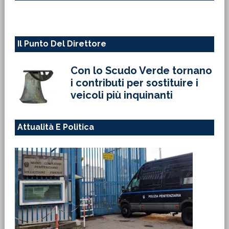
web
Il Punto Del Direttore
Con lo Scudo Verde tornano
i contributi per sostituire i
veicoli più inquinanti
Attualità E Politica