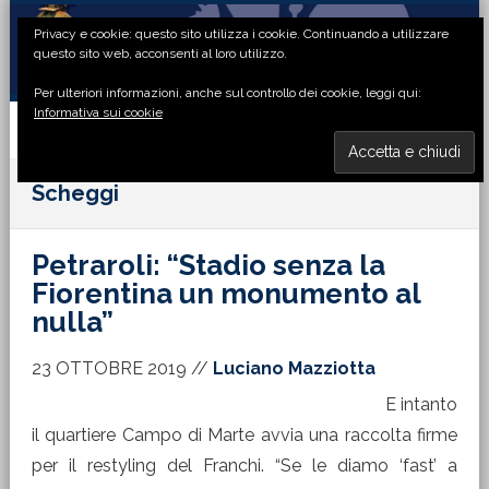
Passa
Passa
Passa
Passa
Privacy e cookie: questo sito utilizza i cookie. Continuando a utilizzare
alla
al
alla
al
questo sito web, acconsenti al loro utilizzo.
navigazione
contenuto
barra
piè
Per ulteriori informazioni, anche sul controllo dei cookie, leggi qui:
primaria
principale
laterale
di
Informativa sui cookie
primaria
pagina
MENU
Scheggi
Petraroli: “Stadio senza la
Fiorentina un monumento al
nulla”
23 OTTOBRE 2019
//
Luciano Mazziotta
E intanto
il quartiere Campo di Marte avvia una raccolta firme
per il restyling del Franchi. “Se le diamo ‘fast’ a