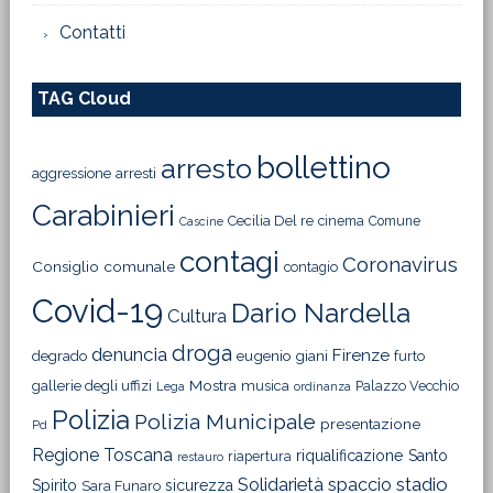
Contatti
TAG Cloud
bollettino
arresto
aggressione
arresti
Carabinieri
Cecilia Del re
cinema
Comune
Cascine
contagi
Coronavirus
Consiglio comunale
contagio
Covid-19
Dario Nardella
Cultura
droga
denuncia
Firenze
degrado
eugenio giani
furto
Mostra
gallerie degli uffizi
musica
Palazzo Vecchio
Lega
ordinanza
Polizia
Polizia Municipale
presentazione
Pd
Regione Toscana
riqualificazione
Santo
riapertura
restauro
Solidarietà
stadio
spaccio
Spirito
sicurezza
Sara Funaro