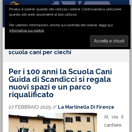
Passa
Passa
Passa
Passa
Privacy e cookie: questo sito utilizza i cookie. Continuando a utilizzare
alla
al
alla
al
questo sito web, acconsenti al loro utilizzo.
navigazione
contenuto
barra
piè
Per ulteriori informazioni, anche sul controllo dei cookie, leggi qui:
primaria
principale
laterale
di
Informativa sui cookie
primaria
pagina
MENU
scuola cani per ciechi
Per i 100 anni la Scuola Cani
Guida di Scandicci si regala
nuovi spazi e un parco
riqualificato
27 FEBBRAIO 2025
//
La Martinella Di Firenze
Al via il
cantiere