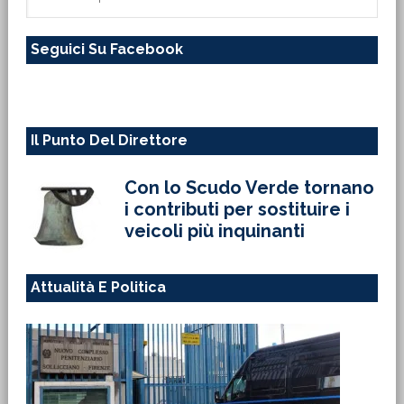
in
questo
Seguici Su Facebook
sito
web
Il Punto Del Direttore
Con lo Scudo Verde tornano
i contributi per sostituire i
veicoli più inquinanti
Attualità E Politica