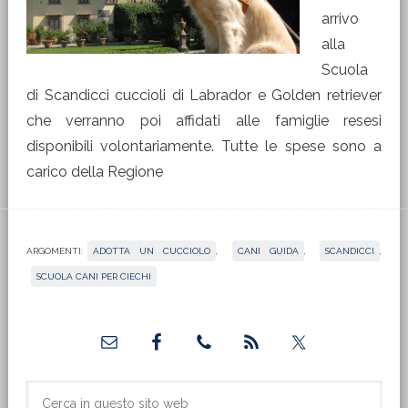
arrivo
alla
Scuola
di Scandicci cuccioli di Labrador e Golden retriever
che verranno poi affidati alle famiglie resesi
disponibili volontariamente. Tutte le spese sono a
carico della Regione
ARGOMENTI:
ADOTTA UN CUCCIOLO
,
CANI GUIDA
,
SCANDICCI
,
SCUOLA CANI PER CIECHI
Barra
laterale
primaria
Cerca