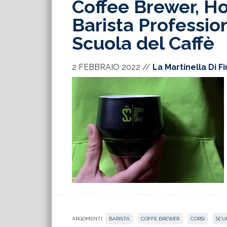
Coffee Brewer, H
Barista Profession
Scuola del Caffè
2 FEBBRAIO 2022
//
La Martinella Di F
ARGOMENTI:
BARISTA
,
COFFE BREWER
,
CORSI
,
SCU