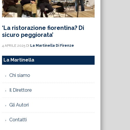
‘La ristorazione fiorentina? Di
sicuro peggiorata’
4 APRILE 2025
DI
La Martinella Di Firenze
La Martinella
Chi siamo
Il Direttore
Gli Autori
Contatti