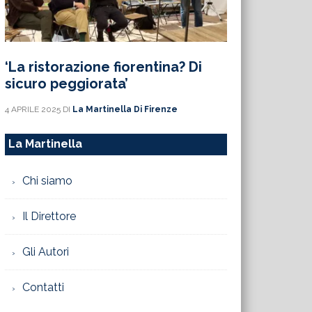
‘La ristorazione fiorentina? Di
sicuro peggiorata’
4 APRILE 2025
DI
La Martinella Di Firenze
La Martinella
Chi siamo
Il Direttore
Gli Autori
Contatti