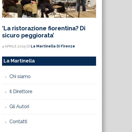
‘La ristorazione fiorentina? Di
sicuro peggiorata’
4 APRILE 2025
DI
La Martinella Di Firenze
La Martinella
Chi siamo
Il Direttore
Gli Autori
Contatti