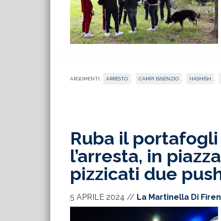
ARGOMENTI:
ARRESTO
,
CAMPI BISENZIO
,
HASHISH
,
Ruba il portafogl
l’arresta, in piaz
pizzicati due pus
5 APRILE 2024
//
La Martinella Di Fire