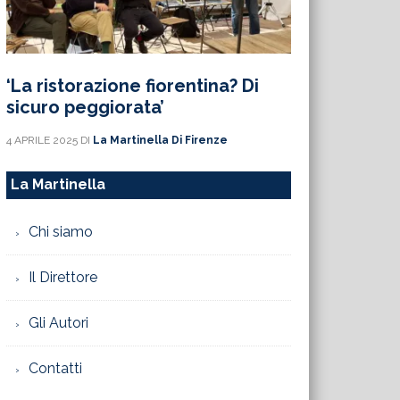
‘La ristorazione fiorentina? Di
sicuro peggiorata’
4 APRILE 2025
DI
La Martinella Di Firenze
La Martinella
Chi siamo
Il Direttore
Gli Autori
Contatti