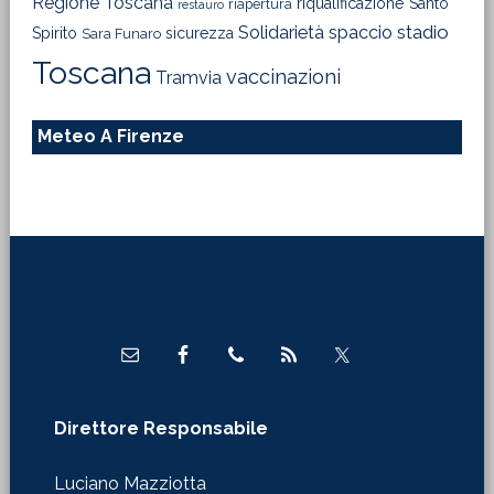
Regione Toscana
riqualificazione
Santo
riapertura
restauro
Solidarietà
stadio
spaccio
Spirito
sicurezza
Sara Funaro
Toscana
vaccinazioni
Tramvia
Meteo A Firenze
Footer
Direttore Responsabile
Luciano Mazziotta