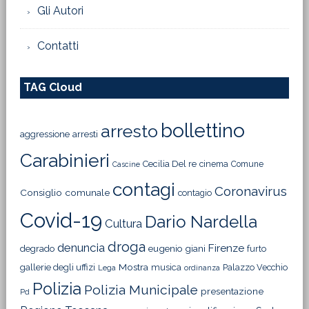
Gli Autori
Contatti
TAG Cloud
bollettino
arresto
aggressione
arresti
Carabinieri
Cecilia Del re
cinema
Comune
Cascine
contagi
Coronavirus
Consiglio comunale
contagio
Covid-19
Dario Nardella
Cultura
droga
denuncia
Firenze
degrado
eugenio giani
furto
Mostra
gallerie degli uffizi
musica
Palazzo Vecchio
Lega
ordinanza
Polizia
Polizia Municipale
presentazione
Pd