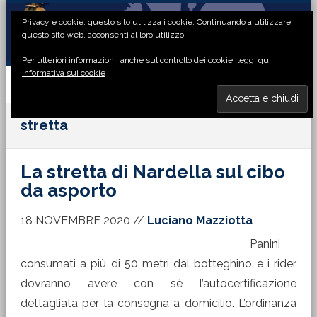
Passa
Passa
Passa
Passa
Privacy e cookie: questo sito utilizza i cookie. Continuando a utilizzare
alla
al
alla
al
questo sito web, acconsenti al loro utilizzo.
navigazione
contenuto
barra
piè
Per ulteriori informazioni, anche sul controllo dei cookie, leggi qui:
primaria
principale
laterale
di
Informativa sui cookie
primaria
pagina
MENU
stretta
La stretta di Nardella sul cibo
da asporto
18 NOVEMBRE 2020
//
Luciano Mazziotta
Panini
consumati a più di 50 metri dal botteghino e i rider
dovranno avere con sè l’autocertificazione
dettagliata per la consegna a domicilio. L’ordinanza