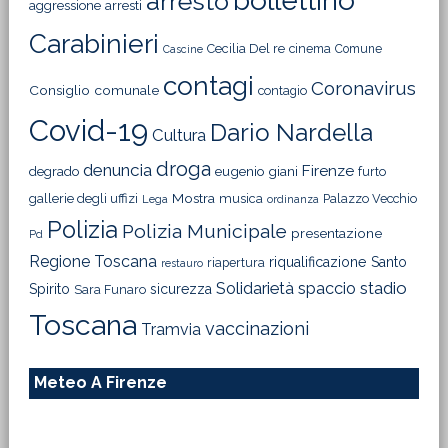
bollettino
arresto
aggressione
arresti
Carabinieri
Cecilia Del re
cinema
Comune
Cascine
contagi
Coronavirus
Consiglio comunale
contagio
Covid-19
Dario Nardella
Cultura
droga
denuncia
Firenze
degrado
eugenio giani
furto
Mostra
gallerie degli uffizi
musica
Palazzo Vecchio
Lega
ordinanza
Polizia
Polizia Municipale
presentazione
Pd
Regione Toscana
riqualificazione
Santo
riapertura
restauro
Solidarietà
stadio
spaccio
Spirito
sicurezza
Sara Funaro
Toscana
vaccinazioni
Tramvia
Meteo A Firenze