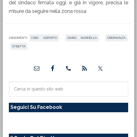
del sindaco firmata oggi, e già in vigore, precisa le
misure da seguire nella zona rossa
ARGOMENTI:
CIBO ASPORTO
,
DARIO NARDELLA
,
ORDINANZA
,
STRETTA
Barra
laterale
primaria
Cerca
in
questo
Seguici Su Facebook
sito
web