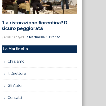
‘La ristorazione fiorentina? Di
sicuro peggiorata’
4 APRILE 2025
DI
La Martinella Di Firenze
La Martinella
Chi siamo
Il Direttore
Gli Autori
Contatti