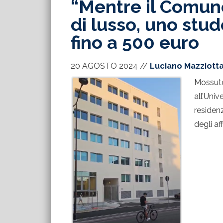
“Mentre il Comun
di lusso, uno stu
fino a 500 euro
20 AGOSTO 2024
//
Luciano Mazziott
Mossut
all’Uni
residen
degli aff