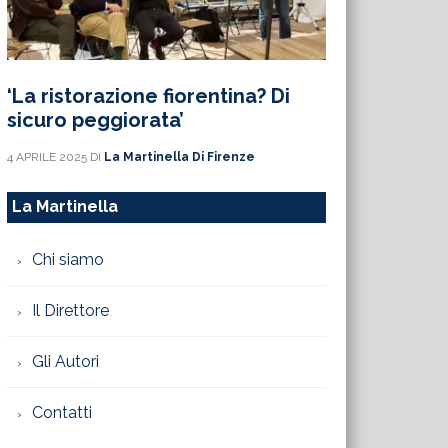
‘La ristorazione fiorentina? Di
sicuro peggiorata’
4 APRILE 2025
DI
La Martinella Di Firenze
La Martinella
Chi siamo
Il Direttore
Gli Autori
Contatti