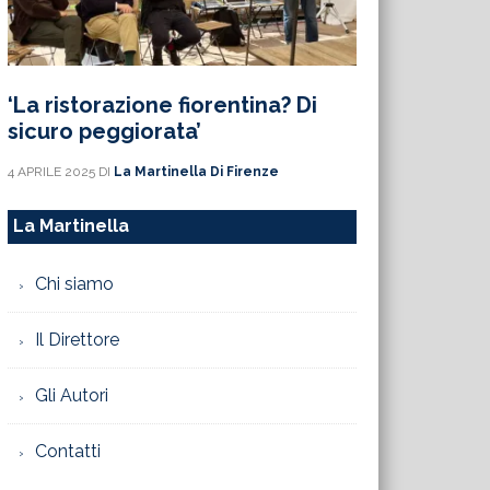
‘La ristorazione fiorentina? Di
sicuro peggiorata’
4 APRILE 2025
DI
La Martinella Di Firenze
La Martinella
Chi siamo
Il Direttore
Gli Autori
Contatti