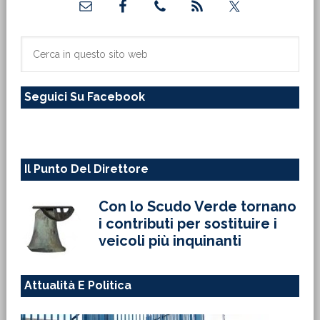
laterale
primaria
Cerca
in
questo
Seguici Su Facebook
sito
web
Il Punto Del Direttore
Con lo Scudo Verde tornano
i contributi per sostituire i
veicoli più inquinanti
Attualità E Politica