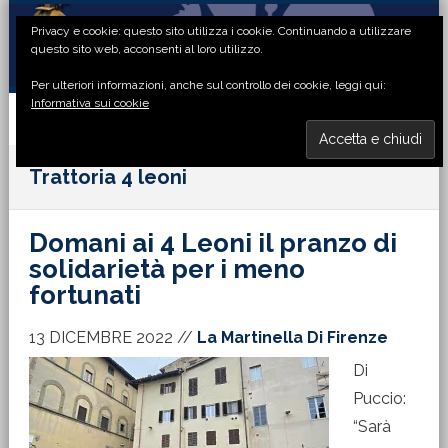
Passa
Passa
Passa
Passa
Privacy e cookie: questo sito utilizza i cookie. Continuando a utilizzare
alla
al
alla
al
questo sito web, acconsenti al loro utilizzo.
navigazione
contenuto
barra
piè
Per ulteriori informazioni, anche sul controllo dei cookie, leggi qui:
primaria
principale
laterale
di
Informativa sui cookie
primaria
pagina
MENU
Trattoria 4 leoni
Domani ai 4 Leoni il pranzo di
solidarietà per i meno
fortunati
13 DICEMBRE 2022
//
La Martinella Di Firenze
Di
Puccio:
“Sarà