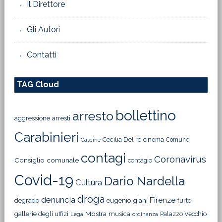
Il Direttore
Gli Autori
Contatti
TAG Cloud
bollettino
arresto
aggressione
arresti
Carabinieri
Cecilia Del re
cinema
Comune
Cascine
contagi
Coronavirus
Consiglio comunale
contagio
Covid-19
Dario Nardella
Cultura
droga
denuncia
Firenze
degrado
eugenio giani
furto
Mostra
gallerie degli uffizi
musica
Palazzo Vecchio
Lega
ordinanza