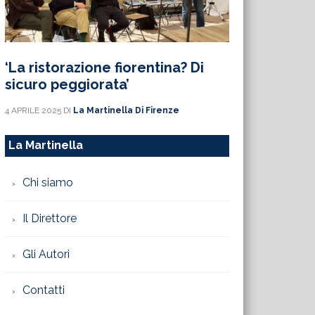
‘La ristorazione fiorentina? Di
sicuro peggiorata’
4 APRILE 2025
DI
La Martinella Di Firenze
La Martinella
Chi siamo
Il Direttore
Gli Autori
Contatti