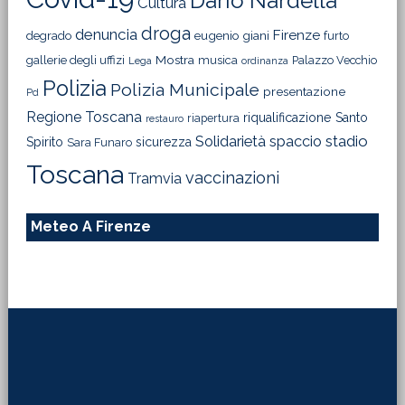
Dario Nardella
Cultura
droga
denuncia
Firenze
degrado
eugenio giani
furto
Mostra
gallerie degli uffizi
musica
Palazzo Vecchio
Lega
ordinanza
Polizia
Polizia Municipale
presentazione
Pd
Regione Toscana
riqualificazione
Santo
riapertura
restauro
Solidarietà
stadio
spaccio
Spirito
sicurezza
Sara Funaro
Toscana
vaccinazioni
Tramvia
Meteo A Firenze
Footer