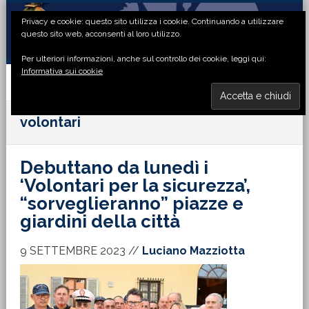
Passa
Passa
Passa
Passa
Privacy e cookie: questo sito utilizza i cookie. Continuando a utilizzare
alla
al
alla
al
questo sito web, acconsenti al loro utilizzo.
navigazione
contenuto
barra
piè
Per ulteriori informazioni, anche sul controllo dei cookie, leggi qui:
primaria
principale
laterale
di
Informativa sui cookie
primaria
pagina
MENU
volontari
Debuttano da lunedì i
‘Volontari per la sicurezza’,
“sorveglieranno” piazze e
giardini della città
9 SETTEMBRE 2023
//
Luciano Mazziotta