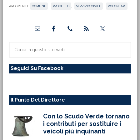
ARGOMENTI:
COMUNE
,
PROGETTO
,
SERVIZIO CIVILE
,
VOLONTARI
Barra
laterale
primaria
Cerca
in
questo
Seguici Su Facebook
sito
web
Il Punto Del Direttore
Con lo Scudo Verde tornano
i contributi per sostituire i
veicoli più inquinanti