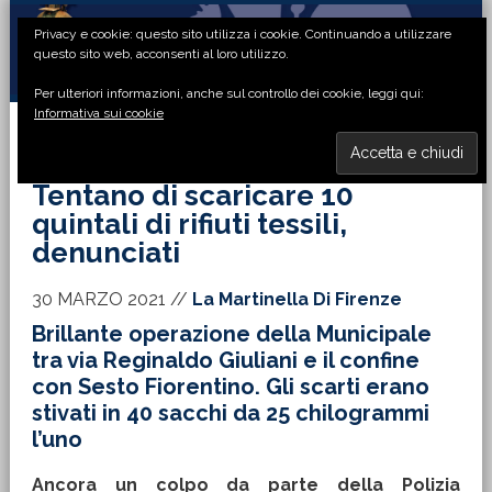
Passa
Passa
Passa
Passa
Privacy e cookie: questo sito utilizza i cookie. Continuando a utilizzare
alla
al
alla
al
questo sito web, acconsenti al loro utilizzo.
navigazione
contenuto
barra
piè
Per ulteriori informazioni, anche sul controllo dei cookie, leggi qui:
primaria
principale
laterale
di
Informativa sui cookie
primaria
pagina
MENU
Tentano di scaricare 10
quintali di rifiuti tessili,
denunciati
30 MARZO 2021
//
La Martinella Di Firenze
Brillante operazione della Municipale
tra via Reginaldo Giuliani e il confine
con Sesto Fiorentino. Gli scarti erano
stivati in 40 sacchi da 25 chilogrammi
l’uno
Ancora un colpo da parte della Polizia