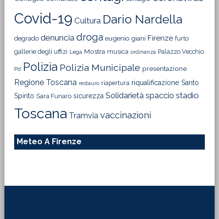
Covid-19
Dario Nardella
Cultura
droga
denuncia
Firenze
degrado
eugenio giani
furto
Mostra
gallerie degli uffizi
musica
Palazzo Vecchio
Lega
ordinanza
Polizia
Polizia Municipale
presentazione
Pd
Regione Toscana
riqualificazione
Santo
riapertura
restauro
Solidarietà
stadio
spaccio
Spirito
sicurezza
Sara Funaro
Toscana
vaccinazioni
Tramvia
Meteo A Firenze
Footer