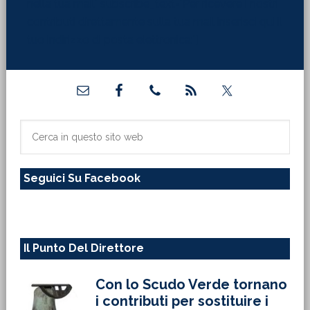
nella tua mail" subscribe_text="Per ricevere i nostri
contributi direttamente sulla tua mail inserisci qui il
tuo indirizzo di posta elettronica:"]
Barra
laterale
primaria
Cerca
in
questo
Seguici Su Facebook
sito
web
Il Punto Del Direttore
Con lo Scudo Verde tornano
i contributi per sostituire i