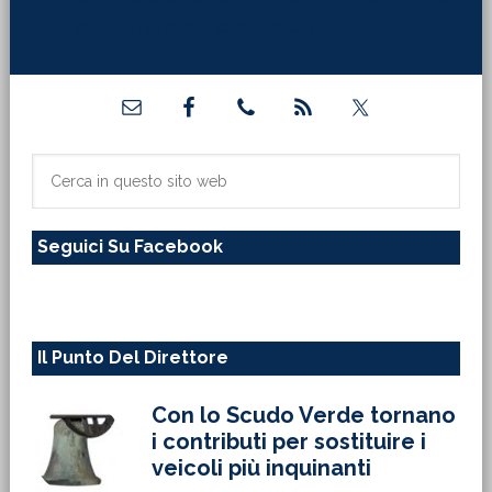
tuo indirizzo di posta elettronica:"]
Barra
laterale
primaria
Cerca
in
questo
Seguici Su Facebook
sito
web
Il Punto Del Direttore
Con lo Scudo Verde tornano
i contributi per sostituire i
veicoli più inquinanti