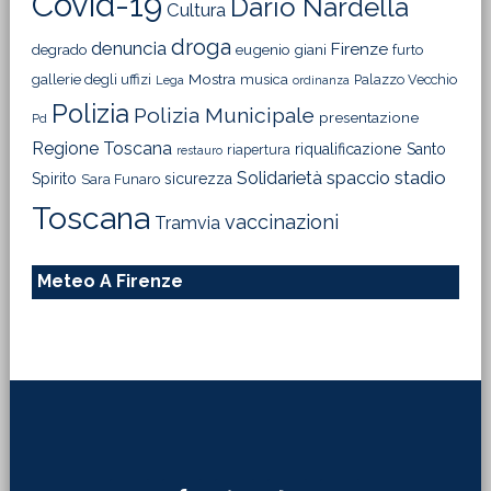
Covid-19
Dario Nardella
Cultura
droga
denuncia
Firenze
degrado
eugenio giani
furto
Mostra
gallerie degli uffizi
musica
Palazzo Vecchio
Lega
ordinanza
Polizia
Polizia Municipale
presentazione
Pd
Regione Toscana
riqualificazione
Santo
riapertura
restauro
Solidarietà
stadio
spaccio
Spirito
sicurezza
Sara Funaro
Toscana
vaccinazioni
Tramvia
Meteo A Firenze
Footer