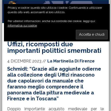
Passa
Passa
Passa
Passa
Privacy e cookie: questo sito utilizza i cookie. Continuando a utilizzare
alla
al
alla
al
questo sito web, acconsenti al loro utilizzo.
navigazione
contenuto
barra
piè
Per ulteriori informazioni, anche sul controllo dei cookie, leggi qui:
primaria
principale
laterale
di
Informativa sui cookie
primaria
pagina
MENU
Uffizi, ricomposti due
importanti polittici smembrati
4 DICEMBRE 2023
//
La Martinella Di Firenze
Schmidt: “Grazie alle aggiunte odierne
alla collezione degli Uffizi rinascono
due capolavori da manuale che
faranno meglio comprendere il
panorama della pittura medievale a
Firenze e in Toscana”
Doppio importante acquisto medievale per le