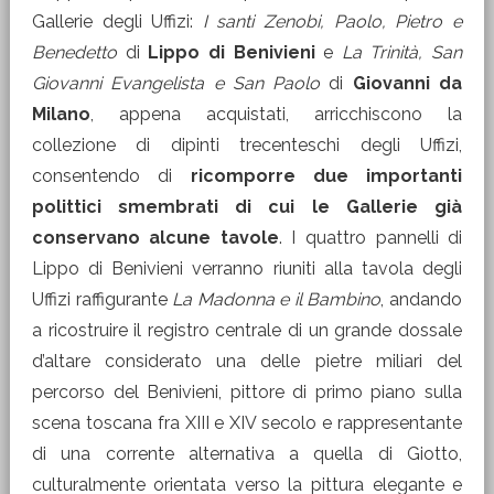
Gallerie degli Uffizi:
I santi Zenobi, Paolo, Pietro e
Benedetto
di
Lippo di Benivieni
e
La Trinità, San
Giovanni Evangelista e San Paolo
di
Giovanni da
Milano
, appena acquistati, arricchiscono la
collezione di dipinti trecenteschi degli Uffizi,
consentendo di
ricomporre due importanti
polittici smembrati di cui le Gallerie già
conservano alcune tavole
. I quattro pannelli di
Lippo di Benivieni verranno riuniti alla tavola degli
Uffizi raffigurante
La Madonna e il Bambino
, andando
a ricostruire il registro centrale di un grande dossale
d’altare considerato una delle pietre miliari del
percorso del Benivieni, pittore di primo piano sulla
scena toscana fra XIII e XIV secolo e rappresentante
di una corrente alternativa a quella di Giotto,
culturalmente orientata verso la pittura elegante e