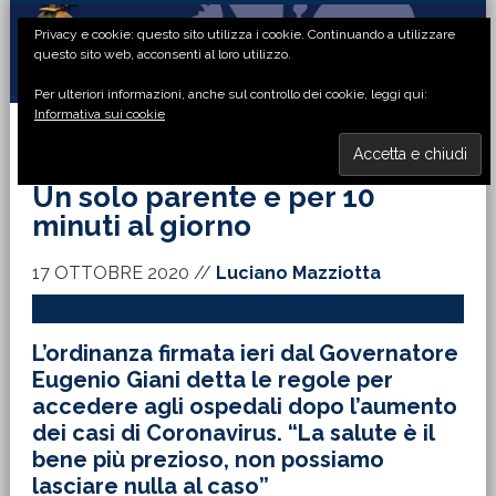
Passa
Passa
Passa
Passa
Privacy e cookie: questo sito utilizza i cookie. Continuando a utilizzare
alla
al
alla
al
questo sito web, acconsenti al loro utilizzo.
navigazione
contenuto
barra
piè
Per ulteriori informazioni, anche sul controllo dei cookie, leggi qui:
primaria
principale
laterale
di
Informativa sui cookie
primaria
pagina
MENU
Un solo parente e per 10
minuti al giorno
17 OTTOBRE 2020
//
Luciano Mazziotta
L’ordinanza firmata ieri dal Governatore
Eugenio Giani detta le regole per
accedere agli ospedali dopo l’aumento
dei casi di Coronavirus. “La salute è il
bene più prezioso, non possiamo
lasciare nulla al caso”