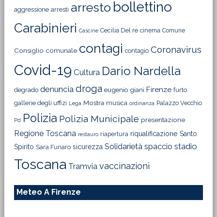
bollettino
arresto
aggressione
arresti
Carabinieri
Cecilia Del re
cinema
Comune
Cascine
contagi
Coronavirus
Consiglio comunale
contagio
Covid-19
Dario Nardella
Cultura
droga
denuncia
Firenze
degrado
eugenio giani
furto
Mostra
gallerie degli uffizi
musica
Palazzo Vecchio
Lega
ordinanza
Polizia
Polizia Municipale
presentazione
Pd
Regione Toscana
riqualificazione
Santo
riapertura
restauro
Solidarietà
stadio
spaccio
Spirito
sicurezza
Sara Funaro
Toscana
vaccinazioni
Tramvia
Meteo A Firenze