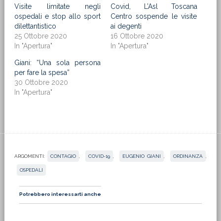
Visite limitate negli
Covid, L’Asl Toscana
ospedali e stop allo sport
Centro sospende le visite
dilettantistico
ai degenti
25 Ottobre 2020
16 Ottobre 2020
In "Apertura"
In "Apertura"
Giani: “Una sola persona
per fare la spesa”
30 Ottobre 2020
In "Apertura"
ARGOMENTI:
CONTAGIO
,
COVID-19
,
EUGENIO GIANI
,
ORDINANZA
,
OSPEDALI
Potrebbero interessarti anche